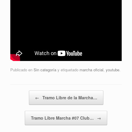
Publicado en
Sin categoría
y etiquetado
marcha oficial
,
youtube
.
Navegador de artículos
←
Tramo Libre de la Marcha…
Tramo Libre Marcha #07 Club…
→